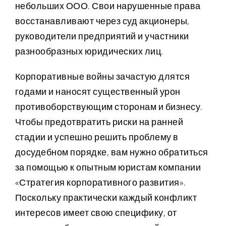
небольших ООО. Свои нарушенные права
восстанавливают через суд акционеры,
Финансово-технический контроль
Налоговое консультирование
Разработка системы мотивации
Форензик
руководители предприятий и участники
разнообразных юридических лиц.
Эксплуатация объектов строительства
Корпоративные войны зачастую длятся
годами и наносят существенный урон
противоборствующим сторонам и бизнесу.
Чтобы предотвратить риски на ранней
стадии и успешно решить проблему в
досудебном порядке, вам нужно обратиться
за помощью к опытным юристам компании
«Стратегия корпоративного развития».
Поскольку практически каждый конфликт
интересов имеет свою специфику, от