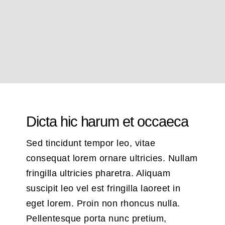
Налоговое п
Налогово
Трудовы
Инжини
предприятием
Досудебное нал
Финансовый уче
Инженерно-техн
Выявление н
Представит
Усл
Моделирова
Судебное нало
Оформление зем
Управление пр
Управленческ
Нало
D
Финансово-
Налоговое 
Форе
Разработк
Dicta hic harum et occaeca
Эксплуатация 
Sed tincidunt tempor leo, vitae
consequat lorem ornare ultricies. Nullam
fringilla ultricies pharetra. Aliquam
suscipit leo vel est fringilla laoreet in
eget lorem. Proin non rhoncus nulla.
Pellentesque porta nunc pretium,