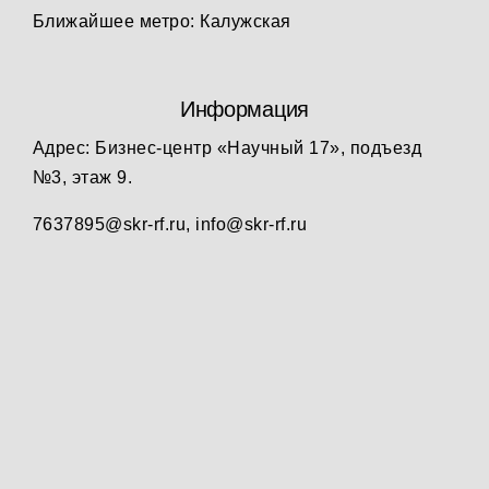
Ближайшее метро: Калужская
Информация
Адрес: Бизнес-центр «Научный 17», подъезд
№3, этаж 9.
7637895@skr-rf.ru, info@skr-rf.ru