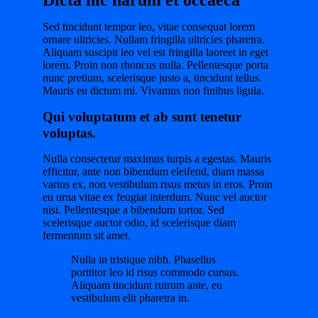
Dicta hic harum et occaeca
Sed tincidunt tempor leo, vitae consequat lorem
ornare ultricies. Nullam fringilla ultricies pharetra.
Aliquam suscipit leo vel est fringilla laoreet in eget
lorem. Proin non rhoncus nulla. Pellentesque porta
nunc pretium, scelerisque justo a, tincidunt tellus.
Mauris eu dictum mi. Vivamus non finibus ligula.
Qui voluptatum et ab sunt tenetur
voluptas.
Nulla consectetur maximus turpis a egestas. Mauris
efficitur, ante non bibendum eleifend, diam massa
varius ex, non vestibulum risus metus in eros. Proin
eu urna vitae ex feugiat interdum. Nunc vel auctor
nisi. Pellentesque a bibendum tortor. Sed
scelerisque auctor odio, id scelerisque diam
fermentum sit amet.
Nulla in tristique nibh. Phasellus
porttitor leo id risus commodo cursus.
Aliquam tincidunt rutrum ante, eu
vestibulum elit pharetra in.