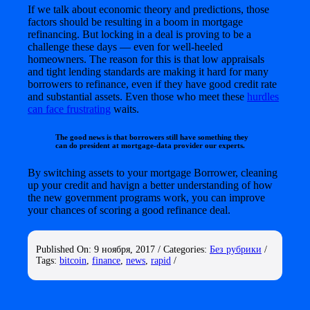
If we talk about economic theory and predictions, those
factors should be resulting in a boom in mortgage
refinancing. But locking in a deal is proving to be a
challenge these days — even for well-heeled
homeowners. The reason for this is that low appraisals
and tight lending standards are making it hard for many
borrowers to refinance, even if they have good credit rate
and substantial assets. Even those who meet these
hurdles
can face frustrating
waits.
The good news is that borrowers still have something they
can do president at mortgage-data provider our experts.
By switching assets to your mortgage Borrower, cleaning
up your credit and havign a better understanding of how
the new government programs work, you can improve
your chances of scoring a good refinance deal.
Published On: 9 ноября, 2017
/
Categories:
Без рубрики
/
Tags:
bitcoin
,
finance
,
news
,
rapid
/